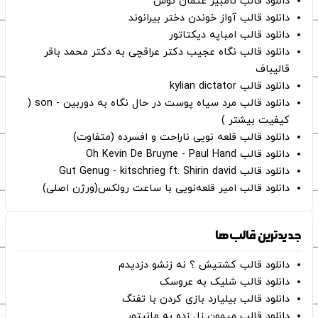
دانلود قالب نامبیر عثمان ‌توش
دانلود قالب آواز خوندن دختر بیرانوند
دانلود قالب امباپه دیکتاتور
دانلود قالب نگاه عجیب دکتر عراقچی به دکتر محمد باقر
قالیباف
دانلود قالب kylian dictator
دانلود قالب مرد سیاه پوست در حال نگاه به دوربین - son (
کیفیت بیشتر )
دانلود قالب قلعه نویی ناراحت و افسرده (متفاوت)
دانلود قالب Oh Kevin De Bruyne - Paul Hand
دانلود قالب Gut Genug - kitschrieg ft. Shirin david
دانلود قالب امیر قلعه‌نویی با ساعت رولکس(ورژن اصلی)
جدیدترین قالب‌ها
دانلود قالب کشتیش ؟ نه زنشو دزدیدم
دانلود قالب شلیک به عروسک
دانلود قالب بیلیارد بازی کردن با تفنگ
دانلود قالب میمون زل زده به مانیتور