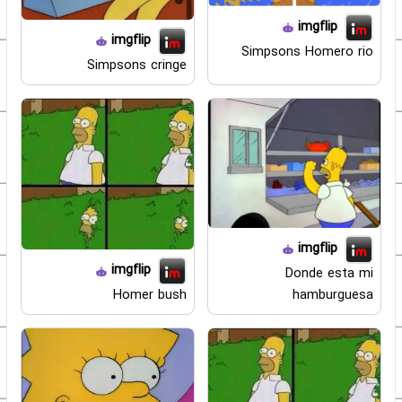
imgflip
imgflip
Simpsons Homero rio
Simpsons cringe
imgflip
imgflip
Donde esta mi
hamburguesa
Homer bush