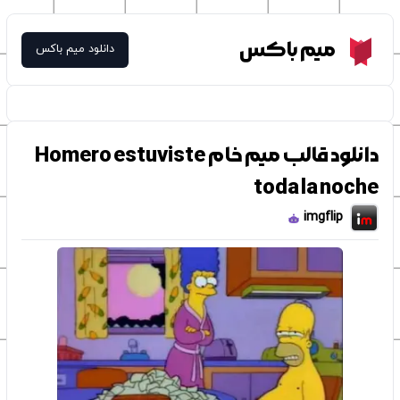
Meme Box
میم باکس
دانلود میم باکس
دانلود قالب میم خام Homero estuviste
toda la noche
imgflip