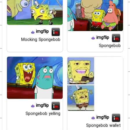
imgflip
imgflip
Mocking Spongebob
Spongebob
imgflip
Spongebob yelling
imgflip
Spongebob wallet