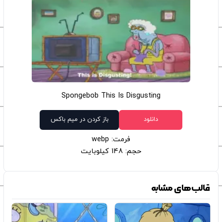
Spongebob This Is Disgusting
دانلود
باز کردن در میم باکس
فرمت: webp
حجم: 148 کیلوبایت
قالب‌های مشابه