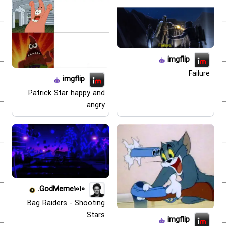
imgflip
Failure
imgflip
Patrick Star happy and
angry
GodMeme1010.
Bag Raiders - Shooting
Stars
imgflip