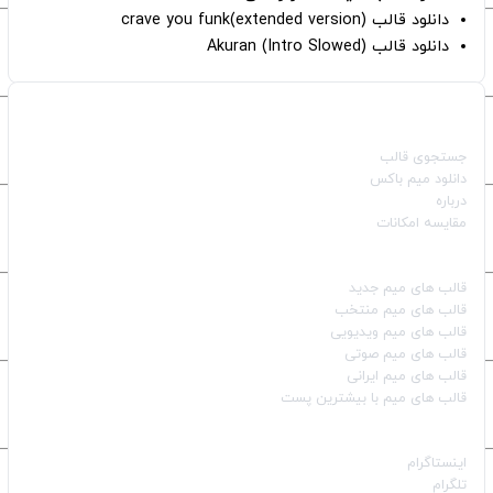
دانلود قالب crave you funk(extended version)
دانلود قالب (Intro Slowed) Akuran
صفحات اصلی
جستجوی قالب
دانلود میم باکس
درباره
مقایسه امکانات
دسته بندی قالب‌ها
قالب‌ های میم جدید
قالب‌ های میم منتخب
قالب‌ های میم ویدیویی
قالب‌ های میم صوتی
قالب‌ های میم ایرانی
قالب‌ های میم با بیشترین پست
شبکه‌های اجتماعی
اینستاگرام
تلگرام