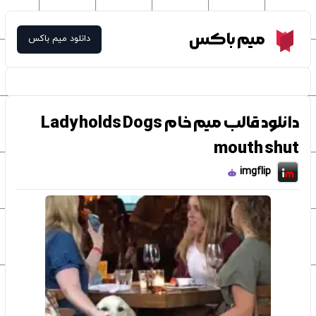
Meme Box
میم باکس
دانلود میم باکس
دانلود قالب میم خام Lady holds Dogs
mouth shut
imgflip