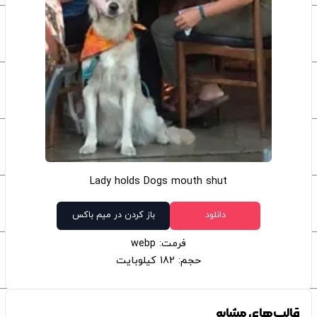
Lady holds Dogs mouth shut
دانلود
باز کردن در میم باکس
فرمت: webp
حجم: 182 کیلوبایت
قالب‌های مشابه