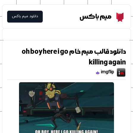
Meme Box
میم باکس
دانلود میم باکس
دانلود قالب میم خام oh boy here i go
killing again
imgflip