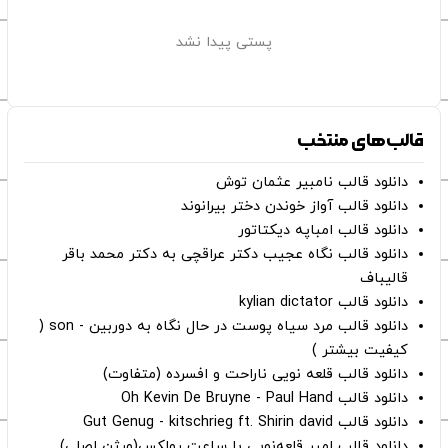
پستی پیدا نشد
قالب‌های منتخب
دانلود قالب نامبیر عثمان ‌توش
دانلود قالب آواز خوندن دختر بیرانوند
دانلود قالب امباپه دیکتاتور
دانلود قالب نگاه عجیب دکتر عراقچی به دکتر محمد باقر
قالیباف
دانلود قالب kylian dictator
دانلود قالب مرد سیاه پوست در حال نگاه به دوربین - son (
کیفیت بیشتر )
دانلود قالب قلعه نویی ناراحت و افسرده (متفاوت)
دانلود قالب Oh Kevin De Bruyne - Paul Hand
دانلود قالب Gut Genug - kitschrieg ft. Shirin david
دانلود قالب امیر قلعه‌نویی با ساعت رولکس(ورژن اصلی)