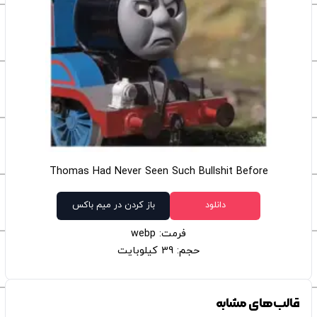
Thomas Had Never Seen Such Bullshit Before
دانلود
باز کردن در میم باکس
فرمت: webp
حجم: 39 کیلوبایت
قالب‌های مشابه