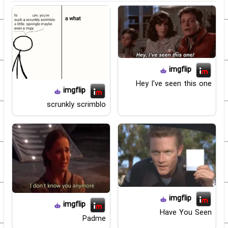
imgflip
Hey I've seen this one
imgflip
scrunkly scrimblo
imgflip
imgflip
Have You Seen
Padme