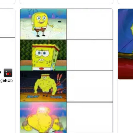
p
ngeBob