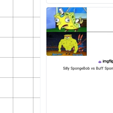
imgfli
Silly SpongeBob vs Buff Spo