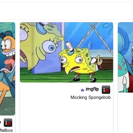
imgflip
Mocking Spongebob
p
ailbox