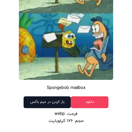
Spongebob mailbox
دانلود
باز کردن در میم باکس
فرمت: webp
حجم: 176 کیلوبایت