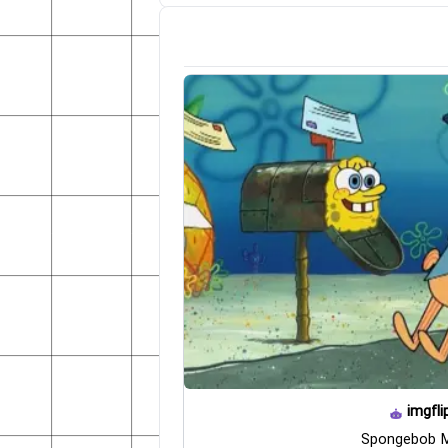
imgfli
Spongebob M