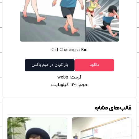
Girl Chasing a Kid
دانلود
باز کردن در میم باکس
فرمت: webp
حجم: 120 کیلوبایت
قالب‌های مشابه