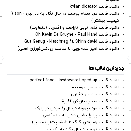
دانلود قالب kylian dictator
دانلود قالب مرد سیاه پوست در حال نگاه به دوربین - son (
کیفیت بیشتر )
دانلود قالب قلعه نویی ناراحت و افسرده (متفاوت)
دانلود قالب Oh Kevin De Bruyne - Paul Hand
دانلود قالب Gut Genug - kitschrieg ft. Shirin david
دانلود قالب امیر قلعه‌نویی با ساعت رولکس(ورژن اصلی)
جدیدترین قالب‌ها
دانلود قالب perfect face - laydownrot sped up
دانلود قالب ترامپ ترسیده
دانلود قالب یوتیوبر فشاری
دانلود قالب تعجب بازیکن آفریقا
دانلود قالب مرد دیوونه درحال رقصیدن در پارک
دانلود قالب بیلاخ نشان دادن باب اسفنجی
دانلود قالب راه رفتن گنگ ۳ شخصیت(پرده سبز)
دانلود قالب دو مرد درحال نگاه به یک چیز