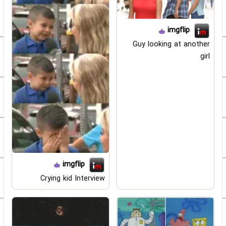
imgflip
Guy looking at another
girl
imgflip
Crying kid Interview