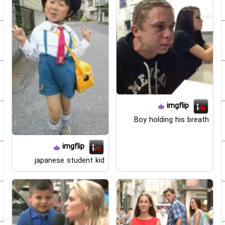
imgflip
Boy holding his breath
imgflip
japanese student kid