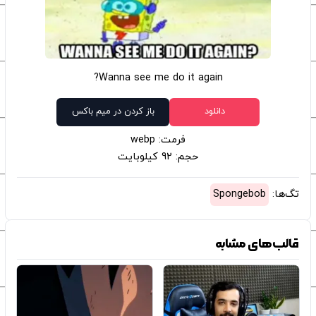
Wanna see me do it again?
دانلود
باز کردن در میم باکس
فرمت: webp
حجم: 92 کیلوبایت
تگ‌ها:
Spongebob
قالب‌های مشابه