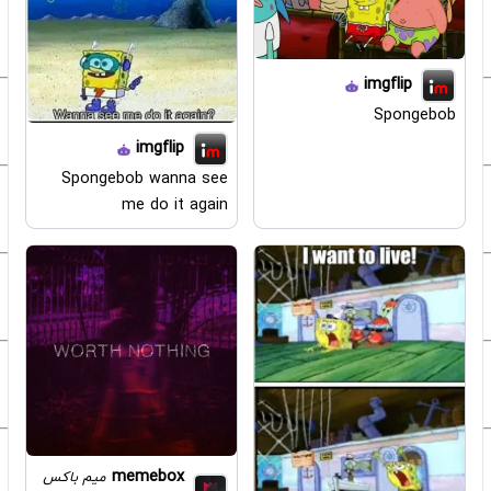
imgflip
Spongebob
imgflip
Spongebob wanna see
me do it again
memebox
میم باکس