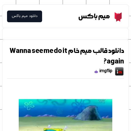
Meme Box
میم باکس
دانلود میم باکس
دانلود قالب میم خام Wanna see me do it
again?
imgflip