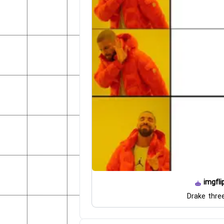
imgfli
Drake thre