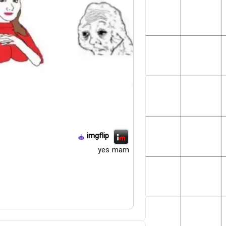
imgflip
yes mam