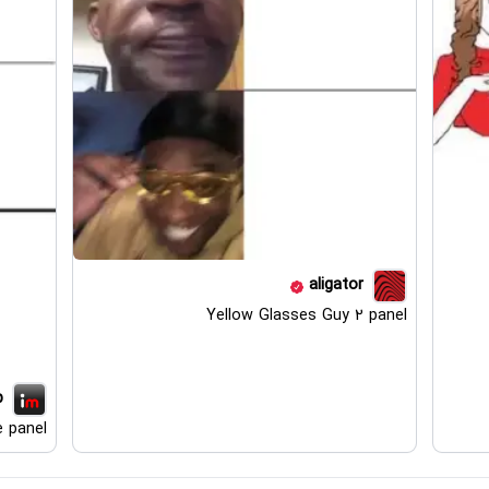
aligator
Yellow Glasses Guy 2 panel
p
e panel