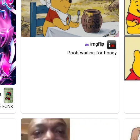
imgflip
Pooh waiting for honey
t
E FUNK