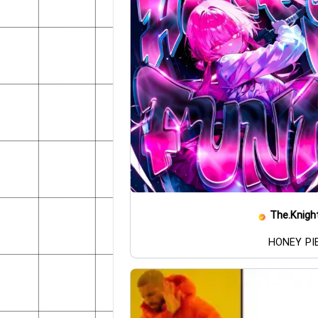
The.Knigh
HONEY PI