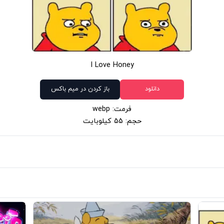
I Love Honey
دانلود
باز کردن در میم باکس
فرمت: webp
حجم: 55 کیلوبایت