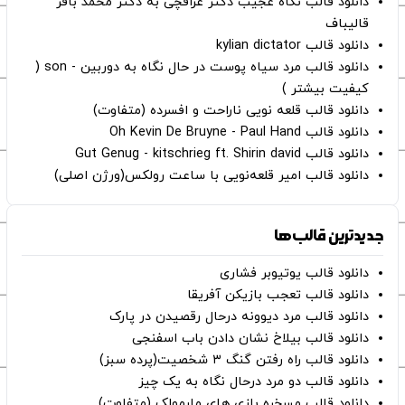
دانلود قالب نگاه عجیب دکتر عراقچی به دکتر محمد باقر
قالیباف
دانلود قالب kylian dictator
دانلود قالب مرد سیاه پوست در حال نگاه به دوربین - son (
کیفیت بیشتر )
دانلود قالب قلعه نویی ناراحت و افسرده (متفاوت)
دانلود قالب Oh Kevin De Bruyne - Paul Hand
دانلود قالب Gut Genug - kitschrieg ft. Shirin david
دانلود قالب امیر قلعه‌نویی با ساعت رولکس(ورژن اصلی)
جدیدترین قالب‌ها
دانلود قالب یوتیوبر فشاری
دانلود قالب تعجب بازیکن آفریقا
دانلود قالب مرد دیوونه درحال رقصیدن در پارک
دانلود قالب بیلاخ نشان دادن باب اسفنجی
دانلود قالب راه رفتن گنگ ۳ شخصیت(پرده سبز)
دانلود قالب دو مرد درحال نگاه به یک چیز
دانلود قالب مسخره بازی های مارمولک (متفاوت)