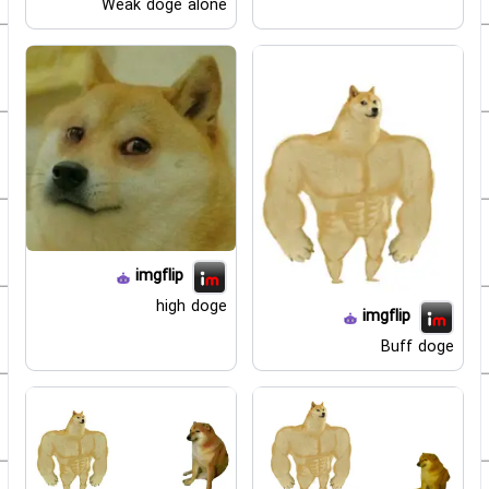
Weak doge alone
imgflip
high doge
imgflip
Buff doge