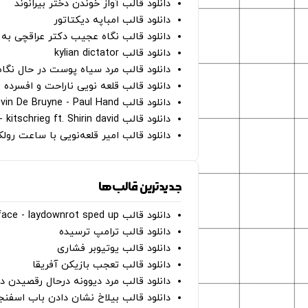
دانلود قالب آواز خوندن دختر بیرانوند
دانلود قالب امباپه دیکتاتور
دانلود قالب نگاه عجیب دکتر عراقچی به 
دانلود قالب kylian dictator
دانلود قالب مرد سیاه پوست در حال نگاه به دوربین - on
دانلود قالب قلعه نویی ناراحت و افسرده 
دانلود قالب Oh Kevin De Bruyne - Paul Hand
دانلود قالب Gut Genug - kitschrieg ft. Shirin david
دانلود قالب امیر قلعه‌نویی با ساعت رو
جدیدترین قالب‌ها
دانلود قالب perfect face - laydownrot sped up
دانلود قالب ترامپ ترسیده
دانلود قالب یوتیوبر فشاری
دانلود قالب تعجب بازیکن آفریقا
دانلود قالب مرد دیوونه درحال رقصیدن در
دانلود قالب بیلاخ نشان دادن باب اسفن