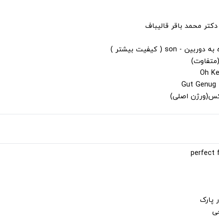
دکتر محمد باقر قالیباف
s ( کیفیت بیشتر )
(متفاوت)
لکس(ورژن اصلی)
 پارک
جی