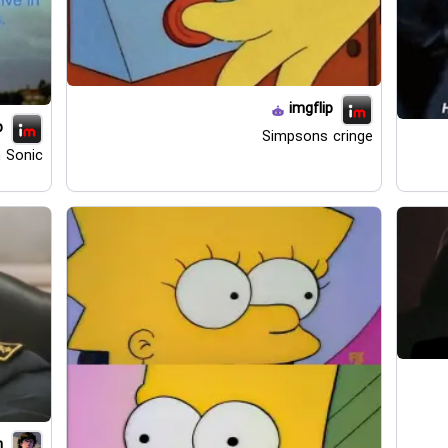
imgflip
p
Simpsons cringe
 Sonic
n