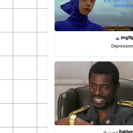
imgfli
Depression
Baldwi
ادمین