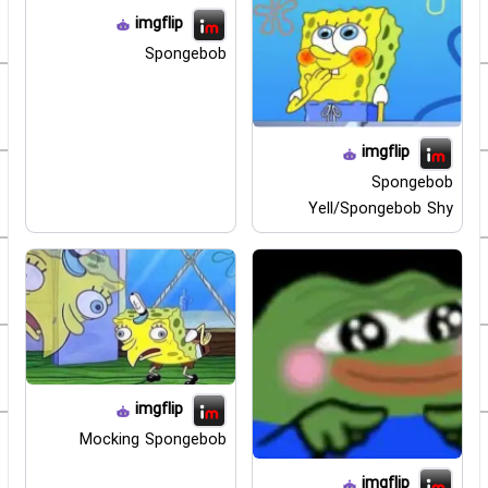
imgflip
Spongebob
imgflip
Spongebob
Yell/Spongebob Shy
imgflip
Mocking Spongebob
imgflip