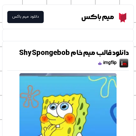
Meme Box
میم باکس
دانلود میم باکس
دانلود قالب میم خام Shy Spongebob
imgflip