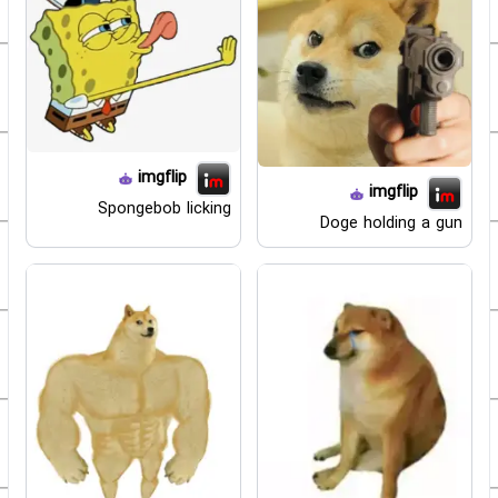
imgflip
imgflip
Spongebob licking
Doge holding a gun