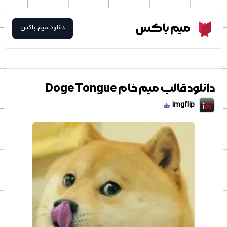
Meme Box
میم باکس
دانلود میم باکس
دانلود قالب میم خام Doge Tongue
imgflip