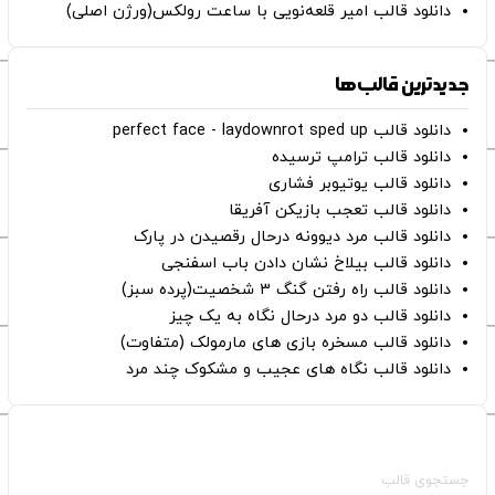
دانلود قالب امیر قلعه‌نویی با ساعت رولکس(ورژن اصلی)
جدیدترین قالب‌ها
دانلود قالب perfect face - laydownrot sped up
دانلود قالب ترامپ ترسیده
دانلود قالب یوتیوبر فشاری
دانلود قالب تعجب بازیکن آفریقا
دانلود قالب مرد دیوونه درحال رقصیدن در پارک
دانلود قالب بیلاخ نشان دادن باب اسفنجی
دانلود قالب راه رفتن گنگ ۳ شخصیت(پرده سبز)
دانلود قالب دو مرد درحال نگاه به یک چیز
دانلود قالب مسخره بازی های مارمولک (متفاوت)
دانلود قالب نگاه های عجیب و مشکوک چند مرد
صفحات اصلی
جستجوی قالب