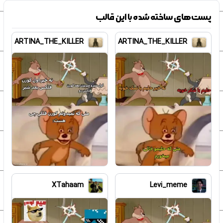
پست‌های ساخته شده با این قالب
ARTINA_THE_KILLER
ARTINA_THE_KILLER
XTahaam
Levi_meme