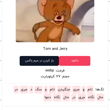
Tom and Jerry
دانلود
باز کردن در میم باکس
فرمت: webp
حجم: 77 کیلوبایت
تگ‌ها:
تام
و
جری
جنگیدن
تام
و
سگ
د
جری
در
حال
نگاه
جری
در
حال
نگاه
دعوا