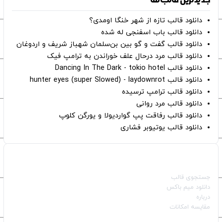
دانلود قالب تازه از شهر خنگا اومدی؟
دانلود قالب باب اسفنجی له شده
دانلود قالب گفت و گو بین بن‌سلمان شهباز شریف و اردوغان
دانلود قالب مرد درحال علف خوراندن به ترامپ فیک
دانلود قالب Dancing In The Dark - tokio hotel
دانلود قالب hunter eyes (super Slowed) - laydownrot
دانلود قالب ترامپ ترسیده
دانلود قالب مرد روانی
دانلود قالب رفاقت پپ گواردیولا و یورگن کلوپ
دانلود قالب یوتیوبر فشاری
صفحات اصلی
جستجوی قالب
دانلود میم باکس
درباره
مقایسه امکانات
دسته بندی قالب‌ها