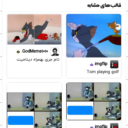
قالب‌های مشابه
GodMeme1010.
تام جری بهمراه دینامیت
imgflip
Tom playing golf
imgflip