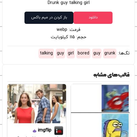
Drunk guy talking girl
دانلود
باز کردن در میم باکس
فرمت: webp
حجم: 115 کیلوبایت
تگ‌ها:
grunk
guy
bored
girl
guy
talking
قالب‌های مشابه
imgflip