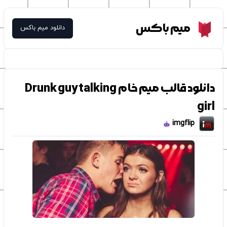
Meme Box
میم باکس
دانلود میم باکس
دانلود قالب میم خام Drunk guy talking
girl
imgflip