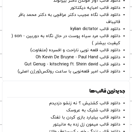
دانلود قالب آواز خوندن دختر بیرانوند
دانلود قالب امباپه دیکتاتور
دانلود قالب نگاه عجیب دکتر عراقچی به دکتر محمد باقر
قالیباف
دانلود قالب kylian dictator
دانلود قالب مرد سیاه پوست در حال نگاه به دوربین - son (
کیفیت بیشتر )
دانلود قالب قلعه نویی ناراحت و افسرده (متفاوت)
دانلود قالب Oh Kevin De Bruyne - Paul Hand
دانلود قالب Gut Genug - kitschrieg ft. Shirin david
دانلود قالب امیر قلعه‌نویی با ساعت رولکس(ورژن اصلی)
جدیدترین قالب‌ها
دانلود قالب کشتیش ؟ نه زنشو دزدیدم
دانلود قالب شلیک به عروسک
دانلود قالب بیلیارد بازی کردن با تفنگ
دانلود قالب میمون زل زده به مانیتور
دانلود قالب زندگی خوب کریستوف والتز