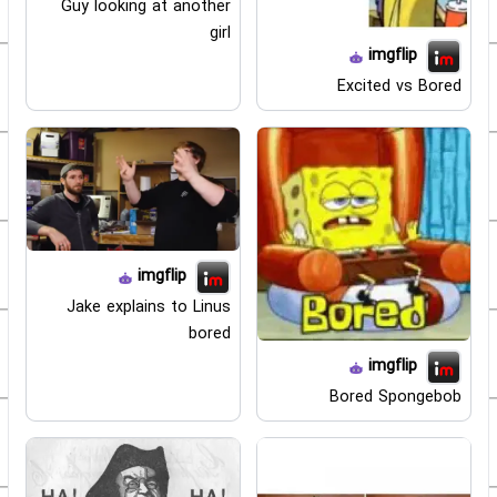
Guy looking at another
girl
imgflip
Excited vs Bored
imgflip
Jake explains to Linus
bored
imgflip
Bored Spongebob