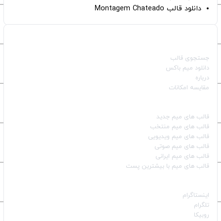
دانلود قالب Montagem Chateado
صفحات اصلی
جستجوی قالب
دانلود میم باکس
درباره
مقایسه امکانات
دسته بندی قالب‌ها
قالب‌ های میم جدید
قالب‌ های میم منتخب
قالب‌ های میم ویدیویی
قالب‌ های میم صوتی
قالب‌ های میم ایرانی
قالب‌ های میم با بیشترین پست
شبکه‌های اجتماعی
اینستاگرام
تلگرام
روبیکا