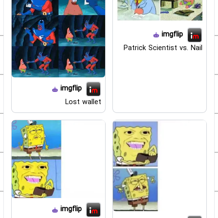
imgflip
Patrick Scientist vs. Nail
imgflip
Lost wallet
imgflip