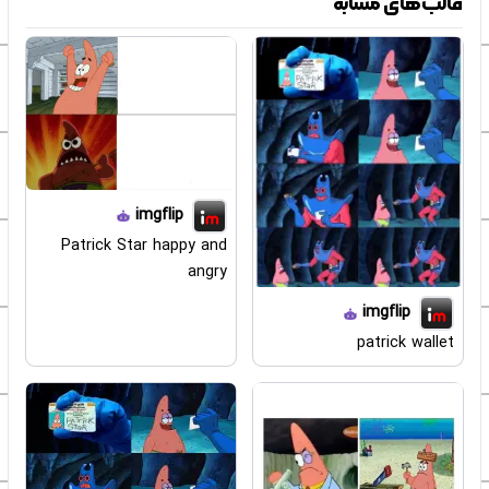
قالب‌های مشابه
imgflip
Patrick Star happy and
angry
imgflip
patrick wallet