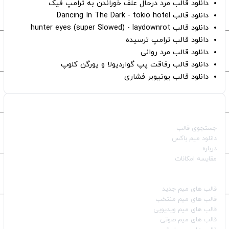
دانلود قالب مرد درحال علف خوراندن به ترامپ فیک
دانلود قالب Dancing In The Dark - tokio hotel
دانلود قالب hunter eyes (super Slowed) - laydownrot
دانلود قالب ترامپ ترسیده
دانلود قالب مرد روانی
دانلود قالب رفاقت پپ گواردیولا و یورگن کلوپ
دانلود قالب یوتیوبر فشاری
صفحات اصلی
جستجوی قالب
دانلود میم باکس
درباره
مقایسه امکانات
دسته بندی قالب‌ها
قالب‌ های میم جدید
قالب‌ های میم منتخب
قالب‌ های میم ویدیویی
قالب‌ های میم صوتی