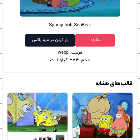
Spongebob SeaBear
دانلود
باز کردن در میم باکس
فرمت: webp
حجم: 334 کیلوبایت
قالب‌های مشابه
imgflip