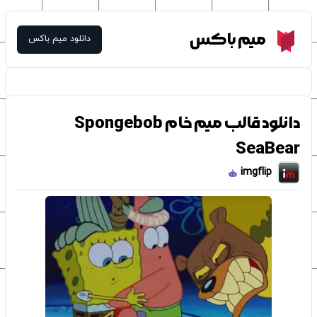
Meme Box
میم باکس
دانلود میم باکس
دانلود قالب میم خام Spongebob
SeaBear
imgflip