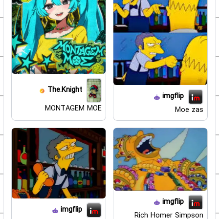
The.Knight
imgflip
MONTAGEM MOE
Moe zas
imgflip
imgflip
Rich Homer Simpson