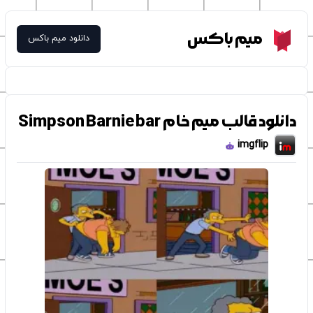
Meme Box
میم باکس
دانلود میم باکس
دانلود قالب میم خام Simpson Barnie bar
imgflip