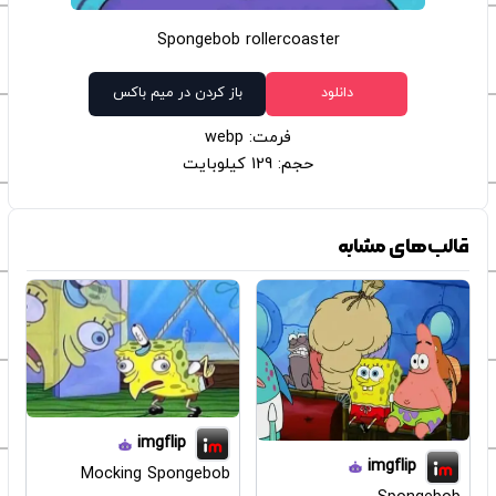
Spongebob rollercoaster
دانلود
باز کردن در میم باکس
فرمت: webp
حجم: 129 کیلوبایت
قالب‌های مشابه
imgflip
imgflip
Mocking Spongebob