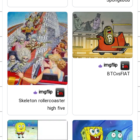
Spongebob
imgflip
BTCvsFIAT
imgflip
Skeleton rollercoaster
high five