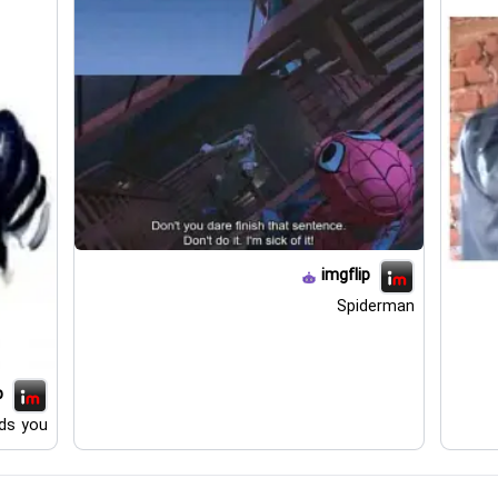
imgflip
Spiderman
p
ds you