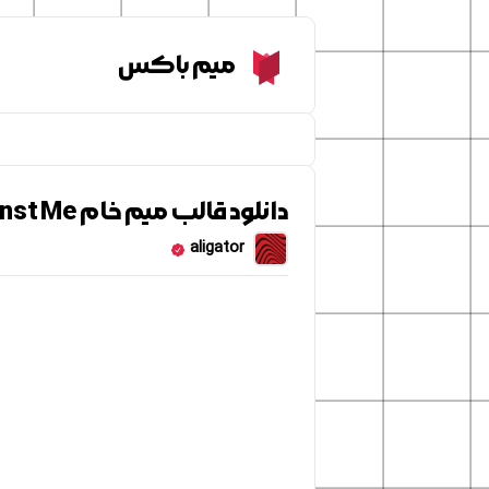
Meme Box
میم باکس
دانلود قالب میم خام You Dare Use My Own Spells Against Me
aligator