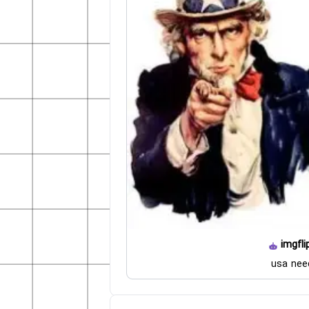
imgfli
usa nee