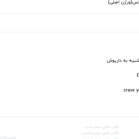
لکس(ورژن اصلی)
شبیه به داریوش
قالب‌ های میم جدید
شبکه‌ه
قالب‌ های میم منتخب
اینستاگرام