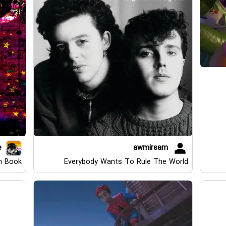
e
awmirsam
h Book
Everybody Wants To Rule The World